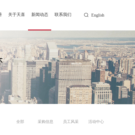
册
关于天喜
新闻动态
联系我们
English
全部
采购信息
员工风采
活动中心