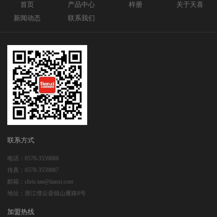
首页
产品中心
样册
关于天喜
新闻动态
联系我们
联系方式
电话：
0578-3559888
传真：
0578-3559887
邮箱：
chris.tan@tianxi.com
地址：
浙江缙云壶镇山雁路8号
加盟热线