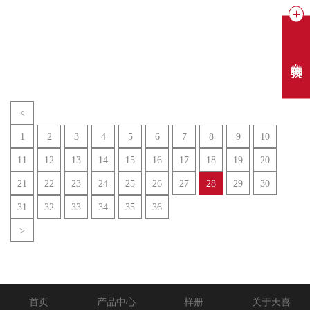
在线聊天
2020-02-19
<
1
2
3
4
5
6
7
8
9
10
11
12
13
14
15
16
17
18
19
20
21
22
23
24
25
26
27
28
29
30
31
32
33
34
35
36
>
首页
产品中心
样册
关于天喜