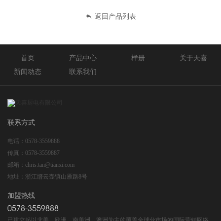
返回产品列表
首页
产品中心
样册
关于天喜
新闻动态
联系我们
联系方式
电话：
0578-3559888
传真：
0578-3559887
邮箱：
chris.tan@tianxi.com
地址：
浙江缙云壶镇山雁路8号
加盟热线
0578-3559888
已建立起以北美、欧洲、南美洲、澳洲为主的覆盖全球分市场的国际营销网络