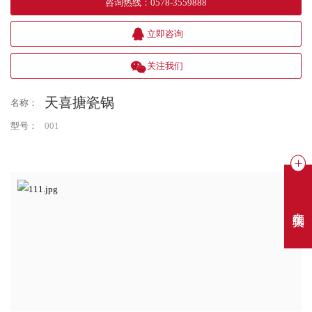
咨询热线
：
0578-3559888
立即咨询
关注我们
天喜搪瓷锅
名称：
型号：
001
在线聊天