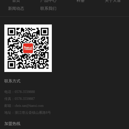
首页
产品中心
样册
关于天喜
新闻动态
联系我们
联系方式
电话：
0578-3559888
传真：
0578-3559887
邮箱：
chris.tan@tianxi.com
地址：
浙江缙云壶镇山雁路8号
加盟热线