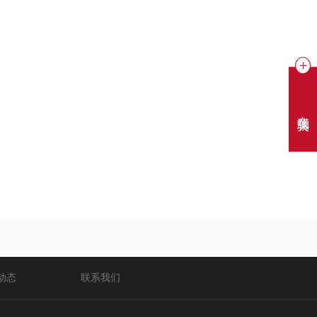
空气炸锅
TXG-DS12B
在线聊天
空气炸锅
TXG-DS14B
动态
联系我们