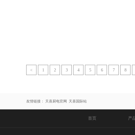
空气炸锅
TXG-DS11
空气炸锅
TXG-DS13
<
1
2
3
4
5
6
7
8
友情链接：
天喜厨电官网
天喜国际站
首页
产