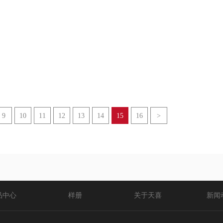
空气炸锅
TXG-DS12
空气炸锅
TXG-DS14
9
10
11
12
13
14
15
16
>
品中心
样册
关于天喜
新闻