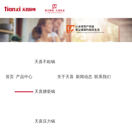
样册
天喜不粘锅
首页
产品中心
关于天喜
新闻动态
联系我们
天喜压力锅
天喜压力锅
C18-C28--3-12L-
C30-C44-15-50L-
天喜搪瓷锅
天喜压力锅
天喜压力锅
CA18-CA28--3-12L
CF20-CF24-4-10L
天喜压力锅