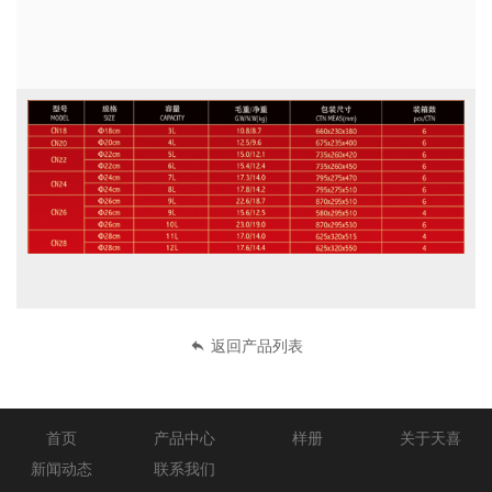
返回产品列表
首页
产品中心
样册
关于天喜
新闻动态
联系我们