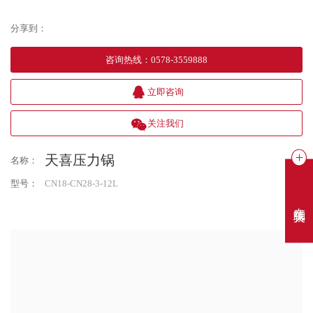
分享到：
咨询热线
：
0578-3559888
立即咨询
关注我们
天喜压力锅
名称：
型号：
CN18-CN28-3-12L
在线聊天