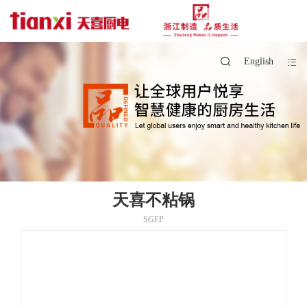
English
天喜不粘锅
SGFP