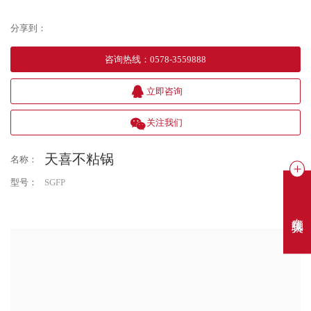
分享到：
咨询热线
：
0578-3559888
立即咨询
关注我们
天喜不粘锅
名称：
型号：
SGFP
在线聊天