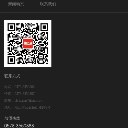
新闻动态
联系我们
联系方式
电话：
0578-3559888
传真：
0578-3559887
邮箱：
chris.tan@tianxi.com
地址：
浙江缙云壶镇山雁路8号
加盟热线
0578-3559888