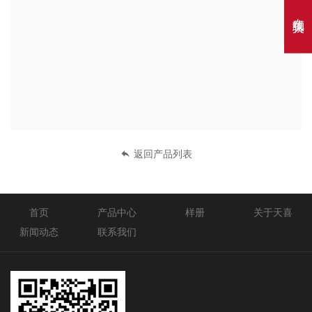
在线聊天
返回产品列表
首页
产品中心
样册
关于天喜
新闻动态
联系我们