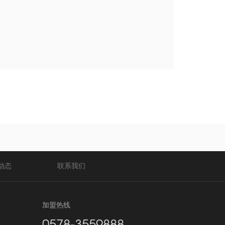
动态
联系我们
加盟热线
0578-3559888