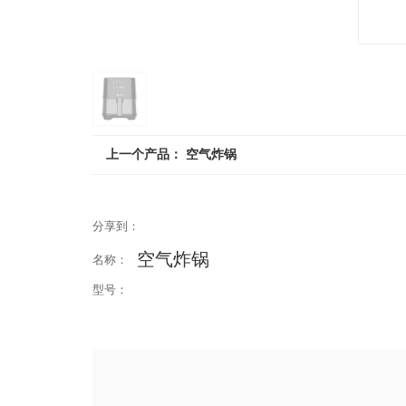
上一个产品：
空气炸锅
分享到：
空气炸锅
名称：
型号：