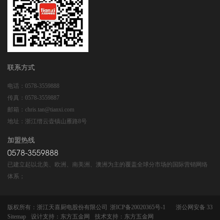
联系方式
电话：
0578-3559888
传真：
0578-3559887
邮箱：
chris.tan@tianxi.com
地址：
浙江缙云壶镇山雁路8号
加盟热线
0578-3559888
已建立起以北美、欧洲、南美洲、澳洲为主的覆盖全球分市场的国际营销网络
体系；
版权所有：
浙江天喜厨电股份有限公司
浙ICP备20020365号-1
浙公网安备 33112
Sitemap
设计支持：东方五金网
技术支持：东方五金网