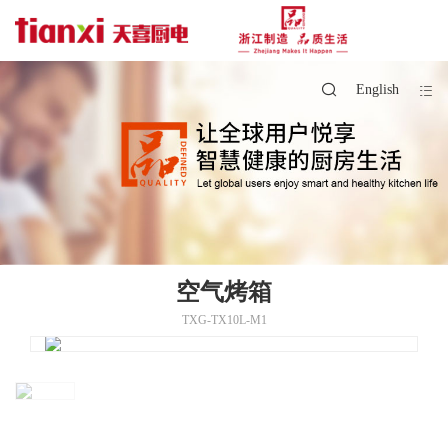
English
空气烤箱
TXG-TX10L-M1