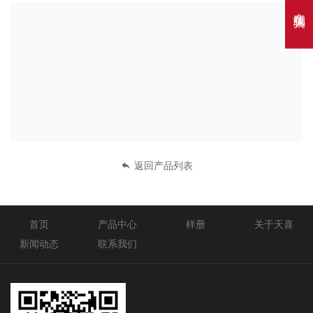
在线聊天
返回产品列表
首页
产品中心
样册
关于天喜
新闻动态
联系我们