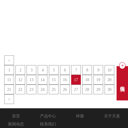
TXG-AF15
TXG-AF15A
电饭锅
天喜压力锅
空气炸锅
空气炸锅
天喜搪瓷锅
TXG-AF15AT
TXG-AF15T
天喜不粘锅
空气炸锅
空气炸锅
天喜铝圆片
TXG-DS11H
TXG-DT16B
<
1
2
3
4
5
6
7
8
9
10
11
12
13
14
15
16
17
18
19
20
在线聊天
21
22
23
24
25
26
27
28
29
30
>
首页
产品中心
样册
关于天喜
新闻动态
联系我们