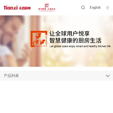
English
产品列表
全部
空气炸锅
空气烤箱