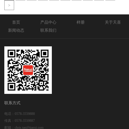
>
首页
产品中心
样册
关于天喜
新闻动态
联系我们
联系方式
电话：
0578-3559888
传真：
0578-3559887
邮箱：
chris.tan@tianxi.com