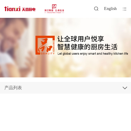
English
产品列表
全部
空气炸锅
空气烤箱