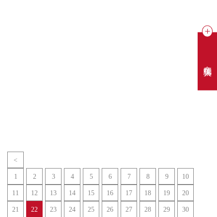
天喜不粘锅
天喜不粘锅
SGFP
RKP
在线聊天
天喜不粘锅
天喜不粘锅
ZSG0011
GBW007
<
1
2
3
4
5
6
7
8
9
10
11
12
13
14
15
16
17
18
19
20
21
22
23
24
25
26
27
28
29
30