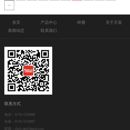
>
首页
产品中心
样册
关于天喜
新闻动态
联系我们
联系方式
电话：
0578-3559888
传真：
0578-3559887
邮箱：
chris.tan@tianxi.com