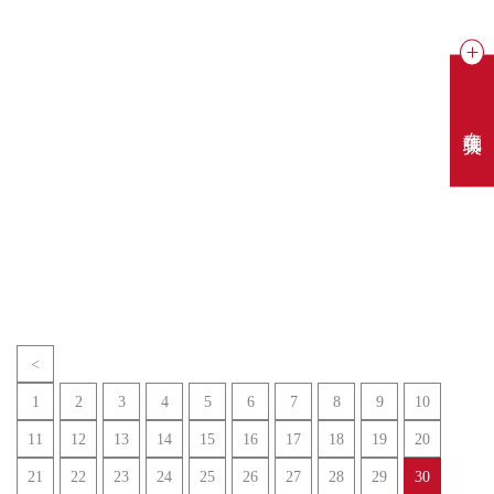
空气炸锅
空气炸锅
TXG-DT11
TXG-DT12
在线聊天
空气炸锅
TXG-DT12B
<
1
2
3
4
5
6
7
8
9
10
11
12
13
14
15
16
17
18
19
20
21
22
23
24
25
26
27
28
29
30