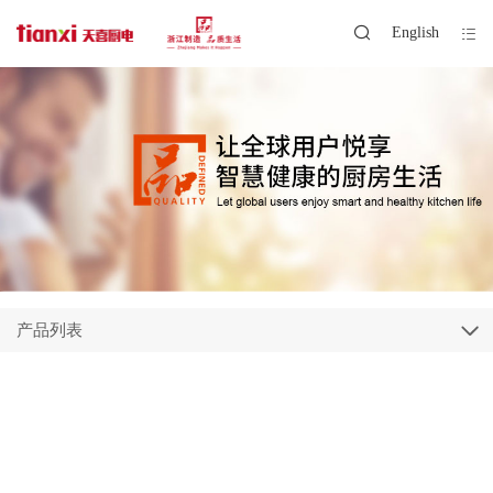
English
产品列表
全部
空气炸锅
空气烤箱