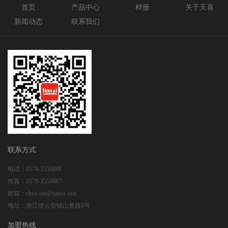
首页
产品中心
样册
关于天喜
新闻动态
联系我们
联系方式
电话：
0578-3559888
传真：
0578-3559887
邮箱：
chris.tan@tianxi.com
地址：
浙江缙云壶镇山雁路8号
加盟热线