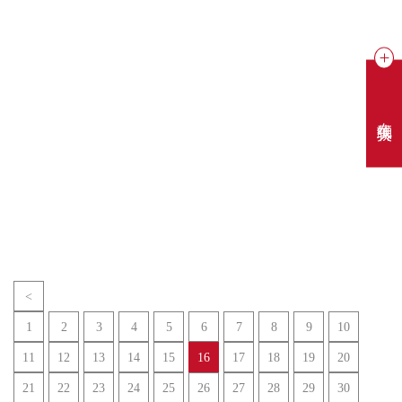
空气炸锅
空气炸锅
TXG-S5T13
TXG-S5T14
在线聊天
空气炸锅
空气炸锅
TXG-S5T18
TXG-S5T14
<
1
2
3
4
5
6
7
8
9
10
11
12
13
14
15
16
17
18
19
20
21
22
23
24
25
26
27
28
29
30