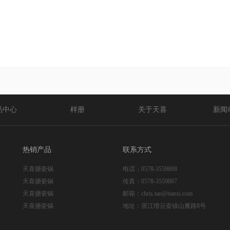
天喜搪瓷锅
005
品中心
样册
关于天喜
新闻
热销产品
联系方式
天喜搪瓷锅
电话：
0578-3559888
天喜搪瓷锅
传真：
0578-3559887
天喜搪瓷锅
邮箱：
chris.tan@tianxi.com
天喜搪瓷锅
地址：
浙江缙云壶镇山雁路8号