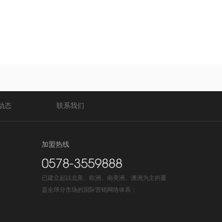
天喜搪瓷锅
006
动态
联系我们
加盟热线
0578-3559888
已建立起以北美、欧洲、南美洲、澳洲为主的覆
盖全球分市场的国际营销网络体系；