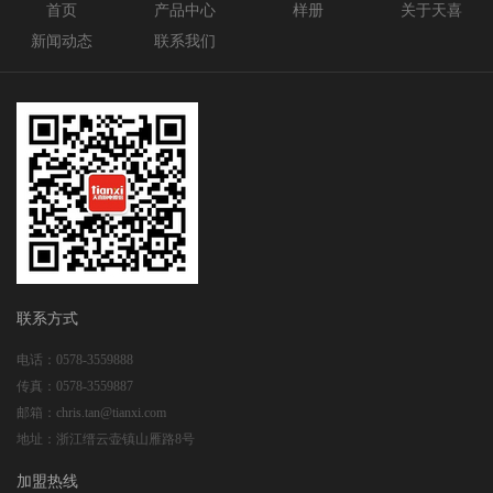
首页
产品中心
样册
关于天喜
新闻动态
联系我们
联系方式
电话：
0578-3559888
传真：
0578-3559887
邮箱：
chris.tan@tianxi.com
地址：
浙江缙云壶镇山雁路8号
加盟热线