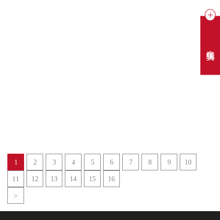
空气炸锅
空气炸锅
DS12A
AF15A
在线聊天
空气炸锅
空气炸锅
DS11
DS11H
1
2
3
4
5
6
7
8
9
10
11
12
13
14
15
16
>