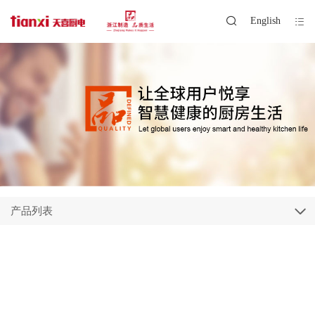
English
产品列表
全部
空气炸锅
空气烤箱