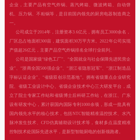
企业，主要产品有空气炸锅、蒸汽烤箱、微波烤箱、自动饼
机、压力锅、不粘锅等，是目前国内领先的厨房电器制造商之
一。
公司成立于2014年，注册资本3.6亿元，拥有员工3000余名，
厂区总占地面积300亩，建筑面积30万平方米。2022年公司实现
产值超26亿元，主要产品空气炸锅排名全球行业前列。
公司是国家级“绿色工厂”、“全国就业与社会保障先进民营企
业”、“浙商全国500强企业”、“浙江省隐形冠军”、“浙江制造品
字标认证企业”、“省级双创示范基地”。拥有省级重点企业研究
院、省级工业设计中心、省级企业技术中心三大研发平台，成
立了院士专家工作站和省级博士后科研工作站，在浙江、广东
设有研发中心，累计获国内国际专利1000余项，形成一批具有
国内领先水平的核心技术，包括NTC智能精准温控技术、水汽
脉冲发生技术、CFD仿真辅助设计技术等，食材多点温度精准
控制技术处国际先进水平，是新型智能厨电的创新领跑者。