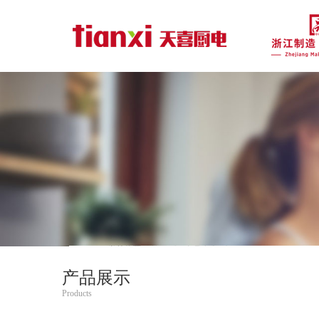
产品展示
Products