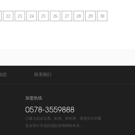
电饭锅
22
23
24
25
26
27
28
29
30
动态
联系我们
加盟热线
0578-3559888
已建立起以北美、欧洲、南美洲、澳洲为主的覆
盖全球分市场的国际营销网络体系；