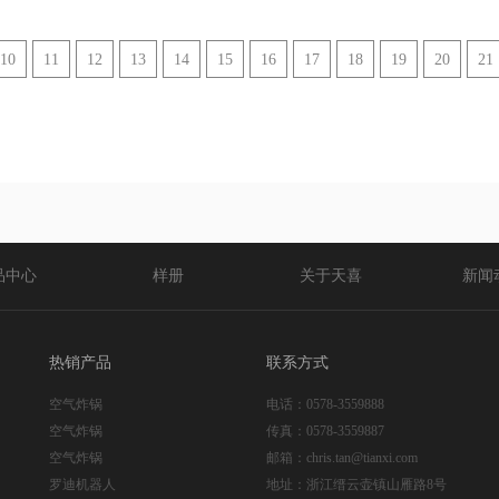
罗迪机器人
TXG-RR148
10
11
12
13
14
15
16
17
18
19
20
21
品中心
样册
关于天喜
新闻
热销产品
联系方式
空气炸锅
电话：
0578-3559888
空气炸锅
传真：
0578-3559887
空气炸锅
邮箱：
chris.tan@tianxi.com
罗迪机器人
地址：
浙江缙云壶镇山雁路8号