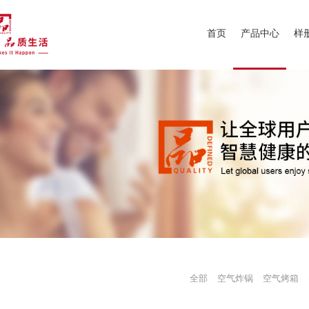
首页
产品中心
样
全部
空气炸锅
空气烤箱