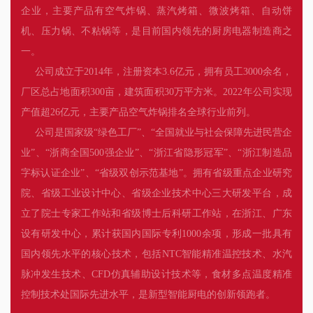
企业，主要产品有空气炸锅、蒸汽烤箱、微波烤箱、自动饼
机、压力锅、不粘锅等，是目前国内领先的厨房电器制造商之
一。
公司成立于2014年，注册资本3.6亿元，拥有员工3000余名，
厂区总占地面积300亩，建筑面积30万平方米。2022年公司实现
产值超26亿元，主要产品空气炸锅排名全球行业前列。
公司是国家级“绿色工厂”、“全国就业与社会保障先进民营企
业”、“浙商全国500强企业”、“浙江省隐形冠军”、“浙江制造品
字标认证企业”、“省级双创示范基地”。拥有省级重点企业研究
院、省级工业设计中心、省级企业技术中心三大研发平台，成
立了院士专家工作站和省级博士后科研工作站，在浙江、广东
设有研发中心，累计获国内国际专利1000余项，形成一批具有
国内领先水平的核心技术，包括NTC智能精准温控技术、水汽
脉冲发生技术、CFD仿真辅助设计技术等，食材多点温度精准
控制技术处国际先进水平，是新型智能厨电的创新领跑者。