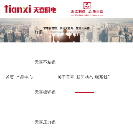
样册
天喜不粘锅
首页
产品中心
关于天喜
新闻动态
联系我们
2025-04-14
天喜搪瓷锅
天喜压力锅
2025-04-14