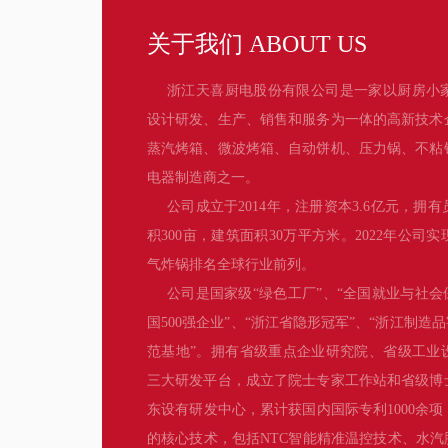
关于我们 ABOUT US
浙江天喜厨电股份有限公司是一家以厨房小
设计研发、生产、销售和服务为一体的高新技术
蒸汽烤箱、微波烤箱、自动饼机、压力锅、不粘
电器制造商之一。
公司成立于2014年，注册资本3.6亿元，拥有
积300亩，建筑面积30万平方米。2022年公司
气炸锅排名全球行业前列。
公司是国家级“绿色工厂”、“全国就业与社会
国500强企业”、“浙江省隐形冠军”、“浙江制造
范基地”。拥有省级重点企业研究院、省级工业
三大研发平台，成立了院士专家工作站和省级博
东设有研发中心，累计获国内国际专利1000余
的核心技术，包括NTC智能精准温控技术、水汽