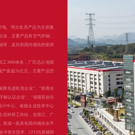
家电、明火炊具产品为主的集
企业，主要产品有空气炸锅、
锅等，是目前国内领先的厨房
员工3000余名，厂区总占地面
实现产值超26亿元，主要产品空
保障先进民营企业”、“浙商全
品字标认证企业”、“省级双创示
设计中心、省级企业技术中心
士后科研工作站，在浙江、广
项，形成一批具有国内领先水平
脉冲发生技术、CFD仿真辅助