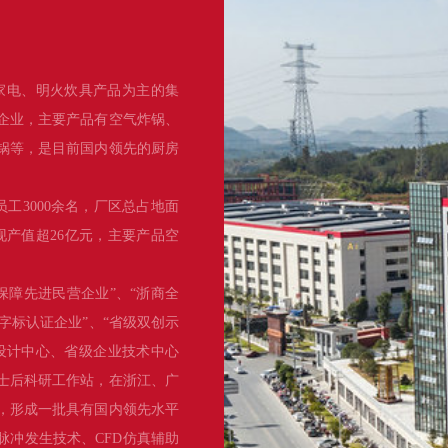
家电、明火炊具产品为主的集
企业，主要产品有空气炸锅、
锅等，是目前国内领先的厨房
员工3000余名，厂区总占地面
实现产值超26亿元，主要产品空
保障先进民营企业”、“浙商全
品字标认证企业”、“省级双创示
设计中心、省级企业技术中心
士后科研工作站，在浙江、广
项，形成一批具有国内领先水平
脉冲发生技术、CFD仿真辅助