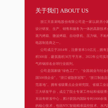
关于我们 ABOUT US
浙江天喜厨电股份有限公司是一家以厨房小
设计研发、生产、销售和服务为一体的高新技术
蒸汽烤箱、微波烤箱、自动饼机、压力锅、不粘
电器制造商之一。
公司成立于2014年，注册资本3.6亿元，拥有
积300亩，建筑面积30万平方米。2022年公司
气炸锅排名全球行业前列。
公司是国家级“绿色工厂”、“全国就业与社会
国500强企业”、“浙江省隐形冠军”、“浙江制造
范基地”。拥有省级重点企业研究院、省级工业
三大研发平台，成立了院士专家工作站和省级博
东设有研发中心，累计获国内国际专利1000余
的核心技术，包括NTC智能精准温控技术、水汽